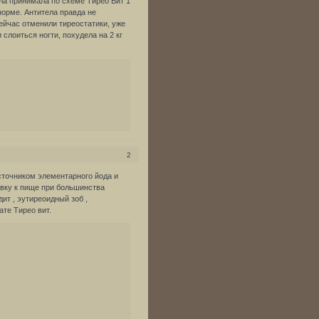
ла принимала по схеме Тирео Вит 1
орме. Антитела правда не
ейчас отменили тиреостатики, уже
 слоиться ногти, похудела на 2 кг
2
сточником элементарного йода и
авку к пище при большинства
ит , эутиреоидный зоб ,
ате Тирео вит.