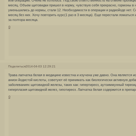
или операцию. Очень не хотелось. Под свою ответственность на отмене пропици
месяц. Объем щитовидки пришел в норму, чувствую себя прекрасно, гормоны в н
уменьшились до нормы, стали 12. Необходимости в операции и радиойоде нет. С
месяц без них. Хочу повторить курс(1 раз в 3 месяца). Еще перестали ломаться и
за полтора месяца.
0
Поделиться
2014-04-03 12:29:21
Трава лапчатка белая в медицине известна и изучена уже давно. Она является и
анион йодистой кислоты, советуют её принимать как биологически активную доб
заболеваниях щитовидной железы, таких как: гипертиреоз, аутоиммунный тиреоид
гиперплазия щитовидной желез, гипотиреоз. Лапчатка белая содержится в препар
0