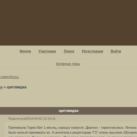
Форум
Участники
Поиск
Регистрация
Войти
Активные темы
стрируйтесь
.
ье
»
щитовидка
щитовидка
Поделиться
2014-04-03 12:24:11
Принимала Тирео Вит 1 месяц, хорошо помогло. Диагноз - тиреотоксикоз. Лечила
было нельзя принимать их. А антитела к рецепторам ТТГ очень высокие 28(норма