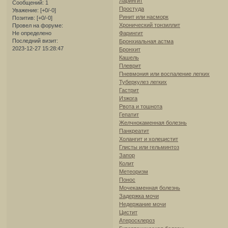
Ларингит
Сообщений:
1
Простуда
Уважение:
[+0/-0]
Ринит или насморк
Позитив:
[+0/-0]
Хронический тонзиллит
Провел на форуме:
Не определено
Фарингит
Последний визит:
Бронхиальная астма
2023-12-27 15:28:47
Бронхит
Кашель
Плеврит
Пневмония или воспаление легких
Туберкулез легких
Гастрит
Изжога
Рвота и тошнота
Гепатит
Желчнокаменная болезнь
Панкреатит
Холангит и холецистит
Глисты или гельминтоз
Запор
Колит
Метеоризм
Понос
Мочекаменная болезнь
Задержка мочи
Недержание мочи
Цистит
Атеросклероз