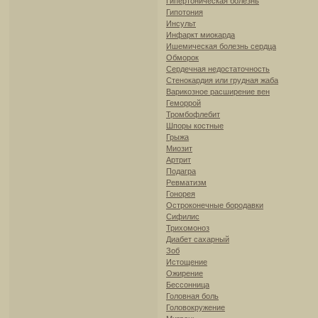
Гипертоническая болезнь
Гипотония
Инсульт
Инфаркт миокарда
Ишемическая болезнь сердца
Обморок
Сердечная недостаточность
Стенокардия или грудная жаба
Варикозное расширение вен
Геморрой
Тромбофлебит
Шпоры костные
Грыжа
Миозит
Артрит
Подагра
Ревматизм
Гонорея
Остроконечные бородавки
Сифилис
Трихомоноз
Диабет сахарный
Зоб
Истощение
Ожирение
Бессонница
Головная боль
Головокружение