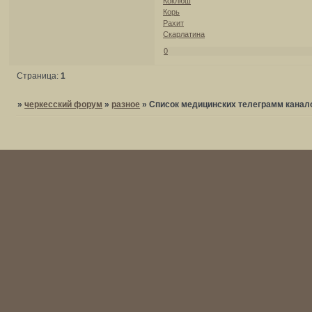
Коклюш
Корь
Рахит
Скарлатина
0
Страница:
1
»
черкесский форум
»
разное
»
Список медицинских телеграмм канал