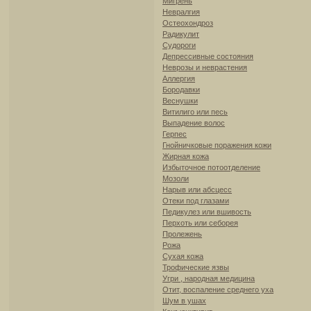
Мигрень
Невралгия
Остеохондроз
Радикулит
Судороги
Депрессивные состояния
Неврозы и неврастения
Аллергия
Бородавки
Веснушки
Витилиго или песь
Выпадение волос
Герпес
Гнойничковые поражения кожи
Жирная кожа
Избыточное потоотделение
Мозоли
Нарыв или абсцесс
Отеки под глазами
Педикулез или вшивость
Перхоть или себорея
Пролежень
Рожа
Сухая кожа
Трофические язвы
Угри , народная медицина
Отит, воспаление среднего уха
Шум в ушах