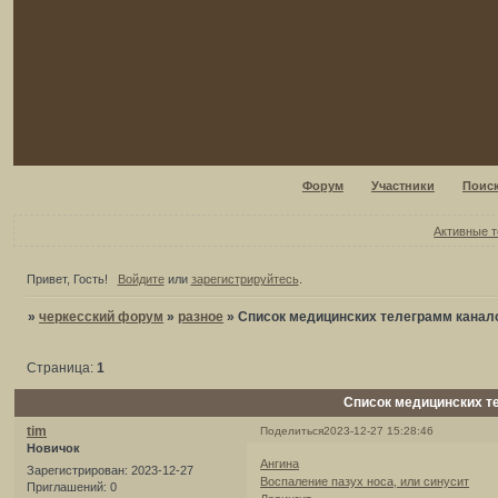
Форум
Участники
Поис
Активные 
Привет, Гость!
Войдите
или
зарегистрируйтесь
.
»
черкесский форум
»
разное
»
Список медицинских телеграмм канал
Страница:
1
Список медицинских т
tim
Поделиться
2023-12-27 15:28:46
Новичок
Ангина
Зарегистрирован
: 2023-12-27
Воспаление пазух носа, или синусит
Приглашений:
0