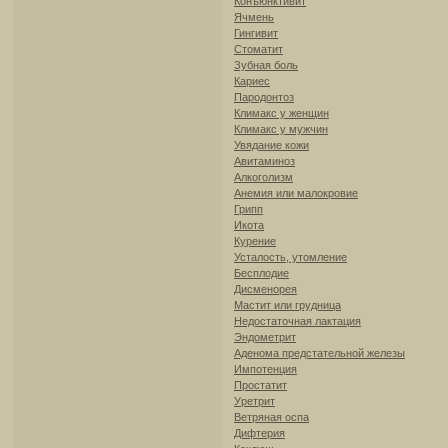
Конъюнктивит
Ячмень
Гингивит
Стоматит
Зубная боль
Кариес
Пародонтоз
Климакс у женщин
Климакс у мужчин
Увядание кожи
Авитаминоз
Алкоголизм
Анемия или малокровие
Грипп
Икота
Курение
Усталость, утомление
Бесплодие
Дисменорея
Мастит или грудница
Недостаточная лактация
Эндометрит
Аденома предстательной железы
Импотенция
Простатит
Уретрит
Ветряная оспа
Дифтерия