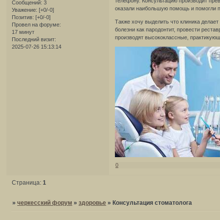
телефону. Консультацию производит пре
Сообщений:
3
оказали наибольшую помощь и помогли по
Уважение:
[+0/-0]
Позитив:
[+0/-0]
Также хочу выделить что клиника делае
Провел на форуме:
болезни как пародонтит, провести реста
17 минут
производят высококлассные, практикующ
Последний визит:
2025-07-26 15:13:14
0
Страница:
1
»
черкесский форум
»
здоровье
»
Консультация стоматолога