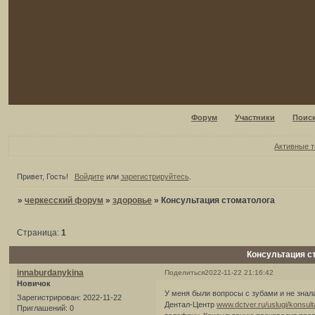
Форум
Участники
Поис
Активные 
Привет, Гость!
Войдите
или
зарегистрируйтесь
.
»
черкесский форум
»
здоровье
»
Консультация стоматолога
Страница:
1
Консультация с
innaburdanykina
Поделиться
2022-11-22 21:16:42
Новичок
У меня были вопросы с зубами и не знал
Зарегистрирован
: 2022-11-22
Дентал-Центр
www.dctver.ru/uslugi/konsul
Приглашений:
0