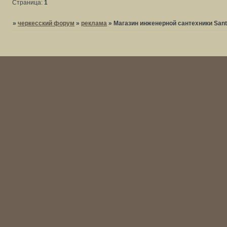
Страница:
1
»
черкесский форум
»
реклама
»
Магазин инженерной сантехники Sant