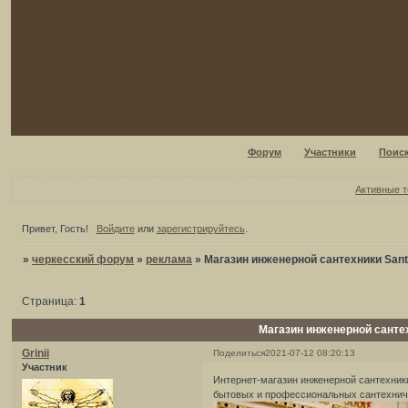
Форум
Участники
Поис
Активные 
Привет, Гость!
Войдите
или
зарегистрируйтесь
.
»
черкесский форум
»
реклама
»
Магазин инженерной сантехники Sant
Страница:
1
Магазин инженерной сантех
Grinii
Поделиться
2021-07-12 08:20:13
Участник
Интернет-магазин инженерной сантехники
бытовых и профессиональных сантехнич