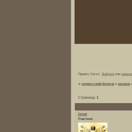
Привет, Гость!
Войдите
или
зареги
»
черкесский форум
»
разное
Страница:
1
Grinii
Участник