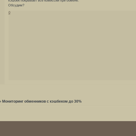
Кэшбек покрывает все комиссии при обмене.
Обсудим?
0
»
Мониторинг обменников с кэшбеком до 30%