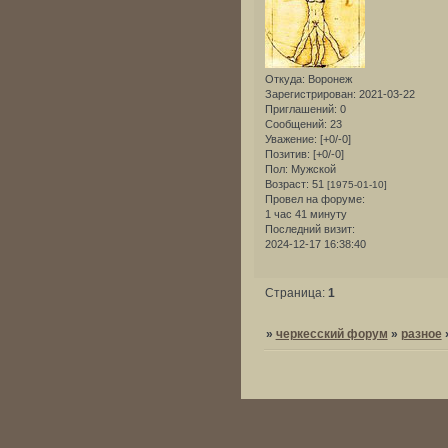
Откуда:
Воронеж
Зарегистрирован
: 2021-03-22
Приглашений:
0
Сообщений:
23
Уважение:
[+0/-0]
Позитив:
[+0/-0]
Пол:
Мужской
Возраст:
51
[1975-01-10]
Провел на форуме:
1 час 41 минуту
Последний визит:
2024-12-17 16:38:40
Страница:
1
»
черкесский форум
»
разное