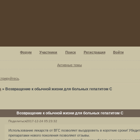
Форум
Участники
Поиск
Регистрация
Войти
Активные темы
стрируйтесь
.
а
»
Возвращение к обычной жизни для больных гепатитом С
Возвращение к обычной жизни для больных гепатитом С
Поделиться
2017-12-24 05:23:32
Использование лекарств от ВГС позволяет выздороветь в короткие сроки! Убедит
препаратами нового поколения позволяют отзывы.