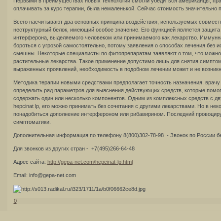
Первыми в преимуществах новых технологий смогли убедиться американцы, пра
оплачивать за курс терапии, была немаленькой. Сейчас стоимость значительно п
Всего насчитывают два основных принципа воздействия, используемых совместн
неструктурный белок, имеющий особое значение. Его функцией является защита
интерферона, выделяемого человеком или принимаемого как лекарство. Иммунна
бороться с угрозой самостоятельно, потому заявления о способах лечения без 
смешны. Некоторые специалисты по фитопрепаратам заявляют о том, что можно
растительные лекарства. Такое применение допустимо лишь для снятия симптом
выраженных проявлений, необходимость в подобном лечении может и не возникн
Методика терапии новыми средствами предполагает точность назначения, врач
определить ряд параметров для выяснения действующих средств, которые помогу
содержать один или несколько компонентов. Одним из комплексных средств с д
hepcinat lp, его можно принимать без сочетания с другими лекарствами. Но в не
понадобиться дополнение интерфероном или рибавирином. Последний провоцир
симптоматики.
Дополнительная информация по телефону 8(800)302-78-98 - Звонок по России б
Для звонков из других стран - +7(495)266-64-48
Адрес сайта:
http://gepa-net.com/hepcinat-lp.html
Email: info@gepa-net.com
0