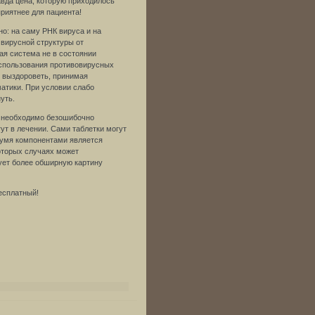
вда цена, которую приходилось
риятнее для пациента!
о: на саму РНК вируса и на
 вирусной структуры от
я система не в состоянии
использования противовирусных
 выздороветь, принимая
атики. При условии слабо
уть.
у необходимо безошибочно
т в лечении. Сами таблетки могут
вумя компонентами является
которых случаях может
ует более обширную картину
есплатный!