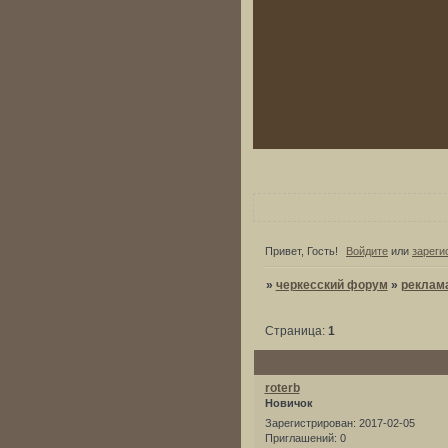
Привет, Гость!
Войдите
или
зареги
»
черкесский форум
»
реклам
Страница:
1
roterb
Новичок
Зарегистрирован
: 2017-02-05
Приглашений:
0