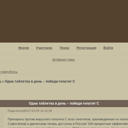
Форум
Участники
Поиск
Регистрация
Войти
Активные темы
стрируйтесь
.
а
»
Одна таблетка в день – победи гепатит С
Одна таблетка в день – победи гепатит С
Поделиться
2017-02-05 11:12:59
Препараты против вирусного гепатита С всех генотипов, произведенные по патен
Софосбувир и даклатсвир теперь доступны в России! 100-процентная эффективн