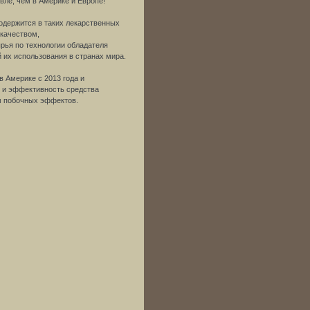
вле, чем в Америке и Европе!
содержится в таких лекарственных
 качеством,
рья по технологии обладателя
 их использования в странах мира.
 Америке с 2013 года и
 и эффективность средства
м побочных эффектов.