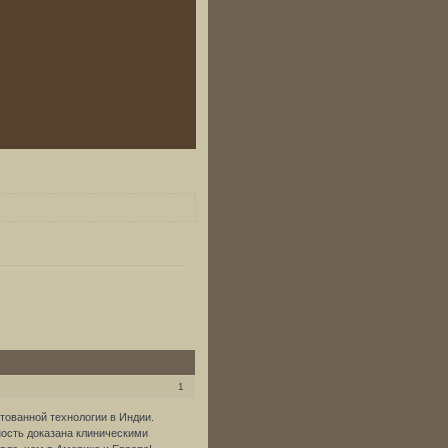
1
тованной технологии в Индии.
ость доказана клиническими