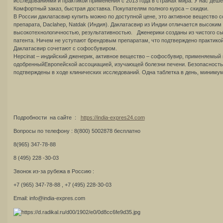
исследованиями и практикой применения с 2013 года в странах мира. У нас деше
Комфортный заказ, быстрая доставка. Покупателям полного курса – скидки.
В России даклатасвир купить можно по доступной цене, это активное вещество 
препарата, Daclahep, Natdak (Индия). Даклатасвир из Индии отличается высоким
высокотехнологичностью, результативностью. Дженерики созданы из чистого сы
патента. Ничем не уступают брендовым препаратам, что подтверждено практикой
Даклатасвир сочетают с софосбувиром.
Hepcinat – индийский дженерик, активное вещество – софосбувир, применяемый в
одобренныйЕвропейской ассоциацией, изучающей болезни печени. Безопасность
подтверждены в ходе клинических исследований. Одна таблетка в день, миниму
Подробности на сайте :
https://india-expres24.com
Вопросы по телефону : 8(800) 5002878 бесплатно
8(965) 347-78-88
8 (495) 228 -30-03
Звонок из-за рубежа в Россию :
+7 (965) 347-78-88 , +7 (495) 228-30-03
Email: info@india-expres.com