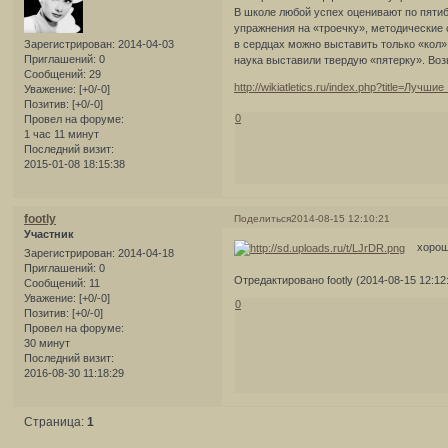
В школе любой успех оценивают по пятиб
упражнения на «троечку», методические 
Зарегистрирован
: 2014-04-03
в сердцах можно выставить только «кол»
Приглашений:
0
наука выставили твердую «пятерку». Воз
Сообщений:
29
http://wikiatletics.ru/index.php?title=
Уважение:
[+0/-0]
Позитив:
[+0/-0]
0
Провел на форуме:
1 час 11 минут
Последний визит:
2015-01-08 18:15:38
footly
Поделиться
2014-08-15 12:10:21
Участник
хороши
Зарегистрирован
: 2014-04-18
Приглашений:
0
Отредактировано footly (2014-08-15 12:12
Сообщений:
11
Уважение:
[+0/-0]
0
Позитив:
[+0/-0]
Провел на форуме:
30 минут
Последний визит:
2016-08-30 11:18:29
Страница:
1