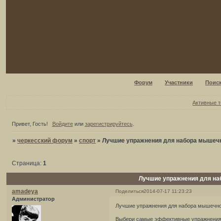
Форум
Участники
Поис
Активные 
Привет, Гость!
Войдите
или
зарегистрируйтесь
.
»
черкесский форум
»
спорт
»
Лучшие упражнения для набора мышеч
Страница:
1
Лучшие упражнения для н
amadeya
Поделиться
2014-07-17 11:23:23
Администратор
Лучшие упражнения для набора мышечн
Выбери самые эффективные упражнения, 