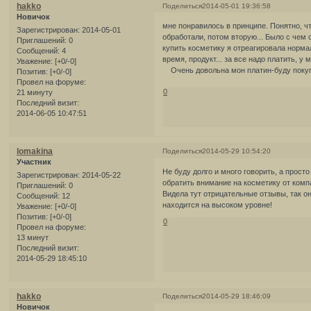
hakko
Поделиться
2014-05-01 19:36:58
Новичок
мне понравилось в принципе. Понятно, ч
Зарегистрирован
: 2014-05-01
обработали, потом вторую... Было с чем 
Приглашений:
0
купить косметику я отреагировала нормал
Сообщений:
4
время, продукт... за все надо платить, 
Уважение:
[+0/-0]
Очень довольна мон платин-буду поку
Позитив:
[+0/-0]
Провел на форуме:
0
21 минуту
Последний визит:
2014-06-05 10:47:51
lomakina
Поделиться
2014-05-29 10:54:20
Участник
Не буду долго и много говорить, а прост
Зарегистрирован
: 2014-05-22
обратить внимание на косметику от комп
Приглашений:
0
Видела тут отрицательные отзывы, так о
Сообщений:
12
находится на высоком уровне!
Уважение:
[+0/-0]
Позитив:
[+0/-0]
0
Провел на форуме:
13 минут
Последний визит:
2014-05-29 18:45:10
hakko
Поделиться
2014-05-29 18:46:09
Новичок