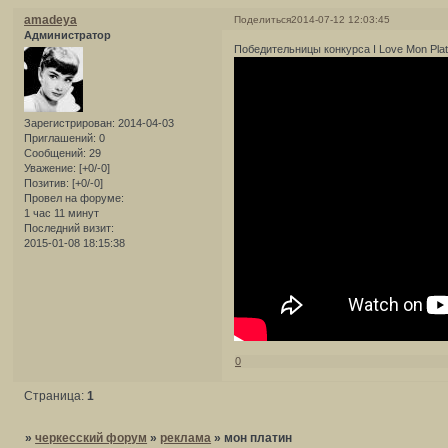
amadeya
Поделиться
2014-07-12 12:03:45
Администратор
Победительницы конкурса I Love Mon Plat
Зарегистрирован
: 2014-04-03
Приглашений:
0
Сообщений:
29
Уважение:
[+0/-0]
Позитив:
[+0/-0]
Провел на форуме:
1 час 11 минут
Последний визит:
2015-01-08 18:15:38
0
Страница:
1
»
черкесский форум
»
реклама
»
мон платин