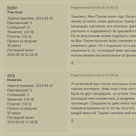
footly
Поделиться
2014-04-18 20:42:12
Участник
Знакома с Мон Платин около года. Была 
Зарегистрирован
: 2014-04-18
линия)-осталась очень довольна. Перед 
Приглашений:
0
процедуры повторили, все показали, дох
Сообщений:
11
улучшать и поддерживать ее красивой и м
Уважение:
[+0/-0]
По ее результатам можно подобрать себе
Позитив:
[+0/-0]
на Мон Платин.Конечно были сомнения по
Провел на форуме:
30 минут
(немалых) денег. Но я подумала что в ра
Последний визит:
уверенность то, что каждый крем проход
2016-08-30 11:18:29
использования восхитительные (в физич
0
zero
Поделиться
2014-04-24 17:26:54
Новичок
Я косметикой мон платин пользуюсь 4 ме
Зарегистрирован
: 2014-04-24
хорошо выглядеть. Кожа лица стала свет
Приглашений:
0
Была на двух процедурах, но купила тольк
Сообщений:
3
процедура мне понравилась, в академии 
Уважение:
[+0/-0]
производят. Специалисты дают много пол
Позитив:
[+0/-0]
пожалела времени на то что бы посетит
Провел на форуме:
15 минут
каждой минутой. Такими темпами мой вне
Последний визит:
0
2014-04-24 17:26:55