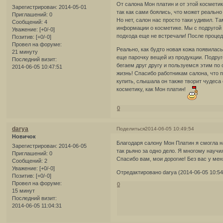
От салона Мон платин и от этой космети
Зарегистрирован
: 2014-05-01
так как сами боялись, что может реально
Приглашений:
0
Но нет, салон нас просто таки удивил. 
Сообщений:
4
информации о косметике. Мы с подругой
Уважение:
[+0/-0]
подхода еще не встречали! После процед
Позитив:
[+0/-0]
Провел на форуме:
Реально, как будто новая кожа появилас
21 минуту
еще парочку вещей из продукции. Подруге
Последний визит:
бегаем друг другу и пользуемся этим по о
2014-06-05 10:47:51
жизнь! Спасибо работникам салона, что 
купить, слышала он также творит чудеса
косметику, как Мон платин!
0
darya
Поделиться
2014-06-05 10:49:54
Новичок
Благодаря салону Мон Платин я смогла н
Зарегистрирован
: 2014-06-05
так рьяно за одно дело. Я многому научи
Приглашений:
0
Спасибо вам, мои дорогие! Без вас у мен
Сообщений:
2
Уважение:
[+0/-0]
Отредактировано darya (2014-06-05 10:54
Позитив:
[+0/-0]
Провел на форуме:
0
15 минут
Последний визит:
2014-06-05 11:04:31