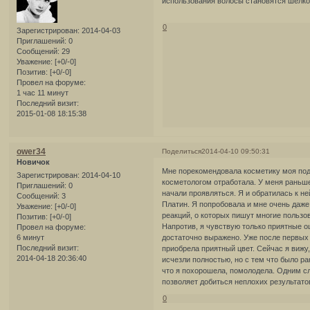
использования волосы становятся шелк
0
Зарегистрирован
: 2014-04-03
Приглашений:
0
Сообщений:
29
Уважение:
[+0/-0]
Позитив:
[+0/-0]
Провел на форуме:
1 час 11 минут
Последний визит:
2015-01-08 18:15:38
ower34
Поделиться
2014-04-10 09:50:31
Новичок
Мне порекомендовала косметику моя подр
Зарегистрирован
: 2014-04-10
косметологом отработала. У меня раньш
Приглашений:
0
начали проявляться. Я и обратилась к н
Сообщений:
3
Платин. Я попробовала и мне очень даже
Уважение:
[+0/-0]
реакций, о которых пишут многие пользо
Позитив:
[+0/-0]
Напротив, я чувствую только приятные о
Провел на форуме:
6 минут
достаточно выражено. Уже после первых 
Последний визит:
приобрела приятный цвет. Сейчас я вижу,
2014-04-18 20:36:40
исчезли полностью, но с тем что было р
что я похорошела, помолодела. Одним сл
позволяет добиться неплохих результато
0