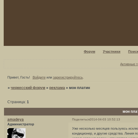
Форум
Участники
Поис
Активные 
Привет, Гость!
Войдите
или
зарегистрируйтесь
.
»
черкесский форум
»
реклама
»
мон платин
Страница:
1
мон пла
amadeya
Поделиться
2014-04-03 10:52:13
Администратор
Уже несколько месяцев пользуюсь исклю
кондиционер, и другие средства. Линия 